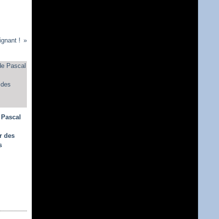
ignant !
 Pascal
r des
s