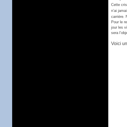
Cette cri
n’ai jama
carrière.
Pour le r
jour les 
sera l’ob
Voici u