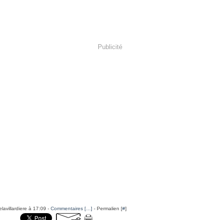
Publicité
lavillardiere à 17:09 -
Commentaires [
…
]
- Permalien [
#
]