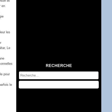
rson et
r en
a
ipe
leur les
r
tar, Le
une
sonnelles
RECHERCHE
le pour
arfois le