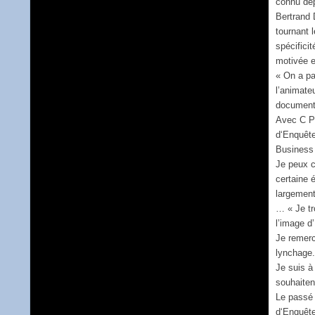
connu dep
Bertrand 
tournant 
spécifici
motivée 
« On a pa
l’animateu
documents
Avec C Pr
d‘Enquête
Business
Je peux c
certaine 
largemen
… « Je tr
l’image d
Je remerc
lynchage
Je suis à
souhaiten
Le passé 
d‘Enquête