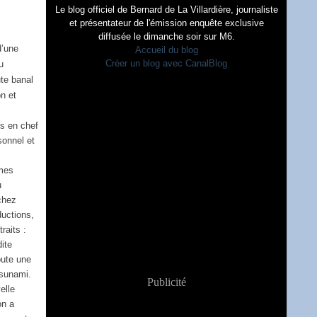
Le blog officiel de Bernard de La Villardière, journaliste
et présentateur de l'émission enquête exclusive
diffusée le dimanche soir sur M6.
d’une
Accueil du blog
Créer un blog avec CanalBlog
u
ute banal
on et
rs en chef
sonnel et
 mes
u
chez
ductions,
traits :
dite
oute une
tsunami.
Publicité
elle
on a