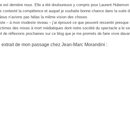
se est dernière nous. Elle a été douloureuse y compris pour Laurent Huberson 
is contesté la compétence et auquel je souhaite bonne chance dans la suite 
 Nous n’avions pas hélas la même vision des choses.
este – à mon modeste niveau – j’ai éprouvé ce que peuvent ressentir presque
victimes des mises à mort médiatiques dont notre société du spectacle a le se
jet de réflexions prochaines sur ce blog que je me promets de faire vivre dava
n extrait de mon passage chez Jean-Marc Morandini :