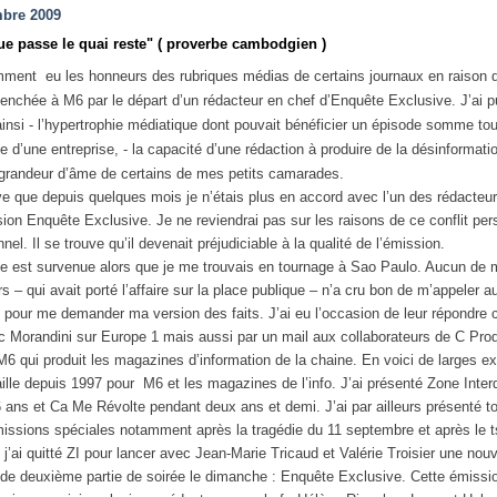
bre 2009
ue passe le quai reste" ( proverbe cambodgien )
mment eu les honneurs des rubriques médias de certains journaux en raison 
lenchée à M6 par le départ d’un rédacteur en chef d’Enquête Exclusive. J’ai p
insi - l’hypertrophie médiatique dont pouvait bénéficier un épisode somme to
ie d’une entreprise, - la capacité d’une rédaction à produire de la désinformati
a grandeur d’âme de certains de mes petits camarades.
uve que depuis quelques mois je n’étais plus en accord avec l’un des rédacteu
sion Enquête Exclusive. Je ne reviendrai pas sur les raisons de ce conflit per
nel. Il se trouve qu’il devenait préjudiciable à la qualité de l’émission.
se est survenue alors que je me trouvais en tournage à Sao Paulo. Aucun de
s – qui avait porté l’affaire sur la place publique – n’a cru bon de m’appeler a
 pour me demander ma version des faits. J’ai eu l’occasion de leur répondre 
 Morandini sur Europe 1 mais aussi par un mail aux collaborateurs de C Pro
e M6 qui produit les magazines d’information de la chaine. En voici de larges ex
aille depuis 1997 pour M6 et les magazines de l’info. J’ai présenté Zone Inter
 ans et Ca Me Révolte pendant deux ans et demi. J’ai par ailleurs présenté t
missions spéciales notamment après la tragédie du 11 septembre et après le 
 j’ai quitté ZI pour lancer avec Jean-Marie Tricaud et Valérie Troisier une nouv
de deuxième partie de soirée le dimanche : Enquête Exclusive. Cette émissi