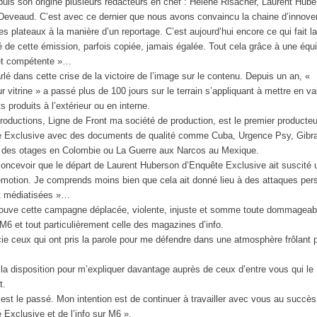
uis son origine plusieurs rédacteurs en chef : Hélène Risacher, Laurent Hube
Deveaud. C’est avec ce dernier que nous avons convaincu la chaine d’innove
les plateaux à la manière d’un reportage. C’est aujourd’hui encore ce qui fait l
té de cette émission, parfois copiée, jamais égalée. Tout cela grâce à une équ
et compétente »…
rlé dans cette crise de la victoire de l’image sur le contenu. Depuis un an, «
r vitrine » a passé plus de 100 jours sur le terrain s’appliquant à mettre en va
 produits à l’extérieur ou en interne.
oductions, Ligne de Front ma société de production, est le premier producteu
 Exclusive avec des documents de qualité comme Cuba, Urgence Psy, Gibral
 des otages en Colombie ou La Guerre aux Narcos au Mexique.
oncevoir que le départ de Laurent Huberson d’Enquête Exclusive ait suscité 
émotion. Je comprends moins bien que cela ait donné lieu à des attaques per
t médiatisées »…
ouve cette campagne déplacée, violente, injuste et somme toute dommageab
’M6 et tout particulièrement celle des magazines d’info.
ie ceux qui ont pris la parole pour me défendre dans une atmosphère frôlant p
.
 la disposition pour m’expliquer davantage auprès de ceux d’entre vous qui le
t.
est le passé. Mon intention est de continuer à travailler avec vous au succès
 Exclusive et de l’info sur M6 ».