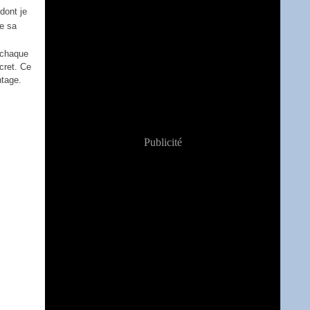
dont je
de sa
 chaque
cret. Ce
ntage.
Publicité