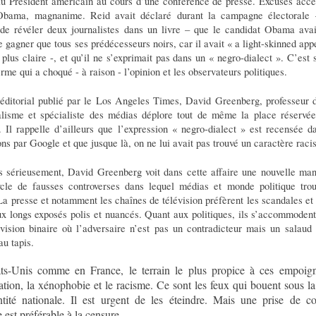
au Président américain au cours d’une conférence de presse. Excuses acce
bama, magnanime. Reid avait déclaré durant la campagne électorale
 de révéler deux journalistes dans un livre – que le candidat Obama avai
 gagner que tous ses prédécesseurs noirs, car il avait « a light-skinned ap
 plus claire -, et qu’il ne s’exprimait pas dans un « negro-dialect ». C’est 
erme qui a choqué - à raison - l’opinion et les observateurs politiques.
éditorial publié par le Los Angeles Times, David Greenberg, professeur d’
alisme et spécialiste des médias déplore tout de même la place réservée
 Il rappelle d’ailleurs que l’expression « negro-dialect » est recensée d
ons par Google et que jusque là, on ne lui avait pas trouvé un caractère racis
s sérieusement, David Greenberg voit dans cette affaire une nouvelle mani
cle de fausses controverses dans lequel médias et monde politique trou
a presse et notamment les chaînes de télévision préfèrent les scandales et
x longs exposés polis et nuancés. Quant aux politiques, ils s’accommodent
vision binaire où l’adversaire n’est pas un contradicteur mais un salaud 
au tapis.
ts-Unis comme en France, le terrain le plus propice à ces empoign
ation, la xénophobie et le racisme. Ce sont les feux qui bouent sous l
ntité nationale. Il est urgent de les éteindre. Mais une prise de c
e est préférable à la censure.