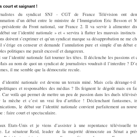
s court et saignant !
rnalistes du syndicat SNJ - CGT de France Télévision ont de
mmation d’un débat entre le ministre de l’Immigration Eric Besson et 
-présidente du Front national, sur France 2. Il va servir à alimenter dis
débat sur l’identité nationale » et « servira à flatter les mauvais instincts
ons doivent s’exprimer et qu’un syndicat marque sa désapprobation ne me c
il s’érige en censeur et demande l’annulation pure et simple d’un débat e
les politiques me paraît excessif et dangereux.
 sur l’identité nationale fait tourner les têtes. Il déclenche les passions et 
ais au nom de quoi un syndicat de journalistes voudrait-il l’interdire ? D’
mes, il me semble que la démocratie recule.
 d’identité nationale est devenu un terrain miné. Mais cela dérange-t-il
litiques et responsables des médias ? Ils feignent le dégoût mais en fait
. Car voilà qui permet de mettre un peu de passion dans les duels télévisés.
r la mèche et c’est un vrai feu d’artifice ! Déclenchant fantasmes, in
ications, le débat sur l’identité nationale convient parfaitement au nouv
e : faire court et spectaculaire.
aux Etats-Unis et je viens d’assister à une repentance télévisuelle to
ive. Le sénateur Reid, leader de la majorité démocrate au Sénat a pré