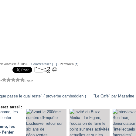
lavillardiere à 10:39 -
Commentaires [
…
]
- Permalien [
#
]
 ?
0 vote
que passe le quai reste" ( proverbe cambodgien )
"Le Café" par Mazarine 
erez aussi :
amo, les
 l’enfer