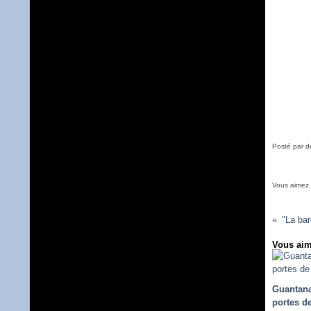
Posté par de
Vous aimez
"La bar
Vous aim
Guantan
portes de