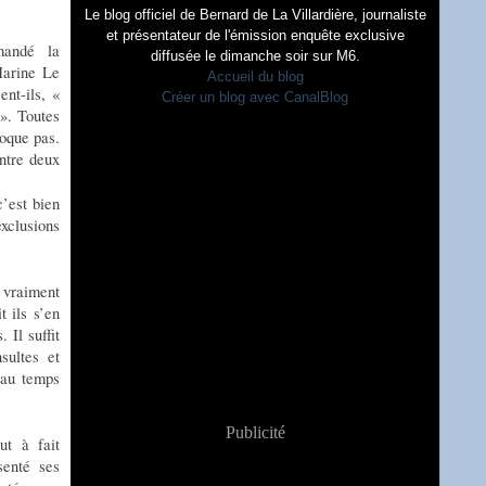
Le blog officiel de Bernard de La Villardière, journaliste
et présentateur de l'émission enquête exclusive
mandé la
diffusée le dimanche soir sur M6.
Marine Le
Accueil du blog
ent-ils, «
Créer un blog avec CanalBlog
 ». Toutes
hoque pas.
ntre deux
c’est bien
exclusions
 vraiment
 ils s’en
 Il suffit
sultes et
eau temps
Publicité
ut à fait
senté ses