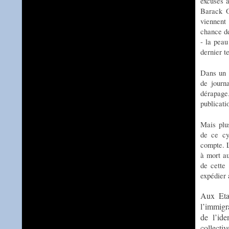
excuses 
Barack O
viennent
chance de
- la peau
dernier t
Dans un 
de journ
dérapage.
publicati
Mais plu
de ce cy
compte. L
à mort au
de cette 
expédier 
Aux Eta
l’immigr
de l’ide
collectiv