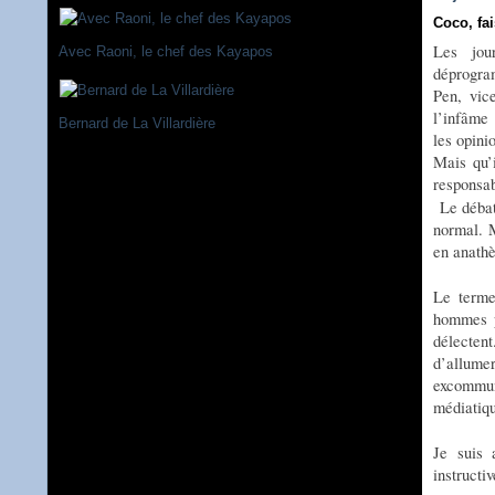
Coco, fai
Les jou
Avec Raoni, le chef des Kayapos
déprogra
Pen, vice
l’infâme 
Bernard de La Villardière
les opini
Mais qu’
responsab
Le débat
normal. M
en anathè
Le terme
hommes po
délectent
d’allume
excommun
médiatiqu
Je suis 
instruct