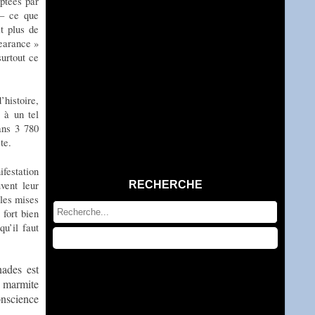
ptées par
 – ce que
t plus de
pearance »
surtout ce
histoire,
 à un tel
ans 3 780
te.
festation
vent leur
RECHERCHE
 les mises
 fort bien
qu’il faut
ades est
a marmite
onscience