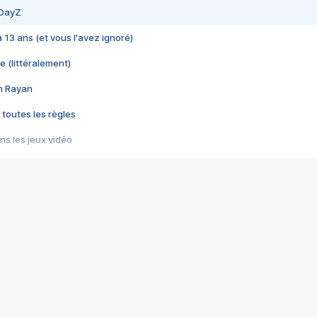
 DayZ
 a 13 ans (et vous l'avez ignoré)
e (littéralement)
im Rayan
 toutes les règles
s les jeux vidéo
us choquant de Rockstar ? - Le scandale BULLY
e plus moche de Steam
du RÊVE tourne au CAUCHEMAR
pendant 8 heures
it… à tort
umiliés par un jeu vidéo